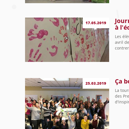
Jour
17.05.2019
à l'é
Les élè
avril d
contrer
Ça b
25.03.2019
La tour
des Pre
d'inspi