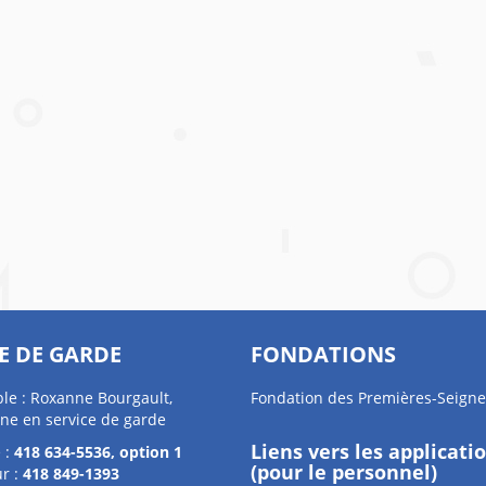
E DE GARDE
FONDATIONS
le : Roxanne Bourgault,
Fondation des Premières-Seigne
ne en service de garde
Liens vers les applicati
 :
418 634-5536, option 1
(pour le personnel)
r :
418 849-1393