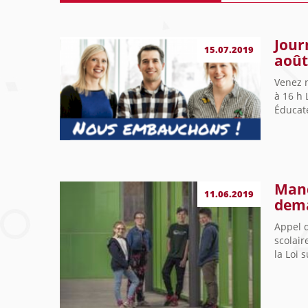
Jour
15.07.2019
aoû
Venez 
à 16 h 
Éducate
Mand
11.06.2019
dema
Appel 
scolair
la Loi 