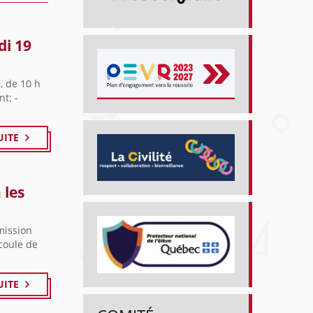
di 19
, de 10 h
t: -
UITE
 les
mission
coule de
UITE