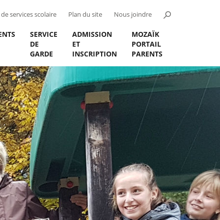
de services scolaire
Plan du site
Nous joindre
ENTS
SERVICE
ADMISSION
MOZAÏK
DE
ET
PORTAIL
GARDE
INSCRIPTION
PARENTS