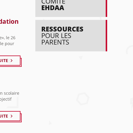
COMITÉ
EHDAA
idation
RESSOURCES
POUR LES
e», le 26
PARENTS
ole pour
UITE
n scolaire
jectif
UITE