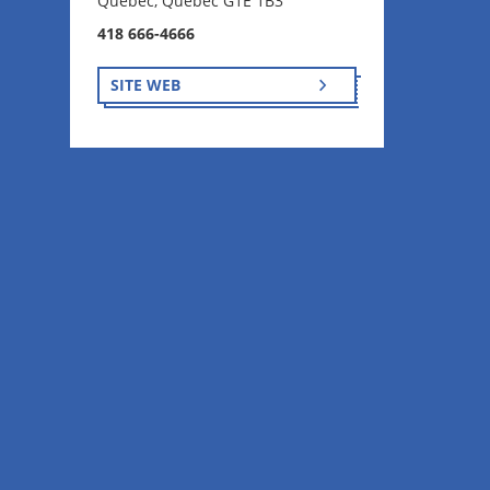
Québec, Québec G1E 1B3
418 666-4666
SITE WEB