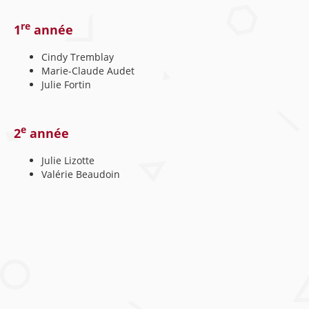
re
1
année
Cindy Tremblay
Marie-Claude Audet
Julie Fortin
e
2
année
Julie Lizotte
Valérie Beaudoin