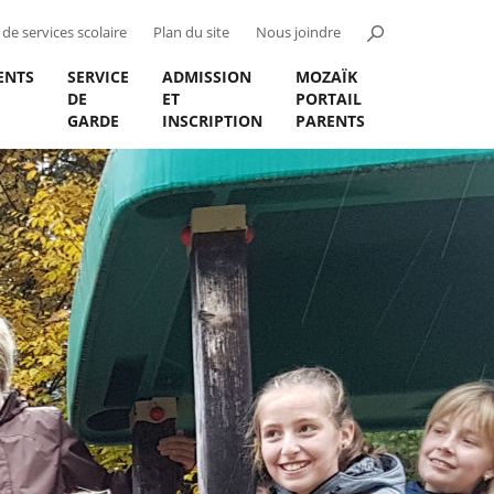
de services scolaire
Plan du site
Nous joindre
ENTS
SERVICE
ADMISSION
MOZAÏK
DE
ET
PORTAIL
GARDE
INSCRIPTION
PARENTS