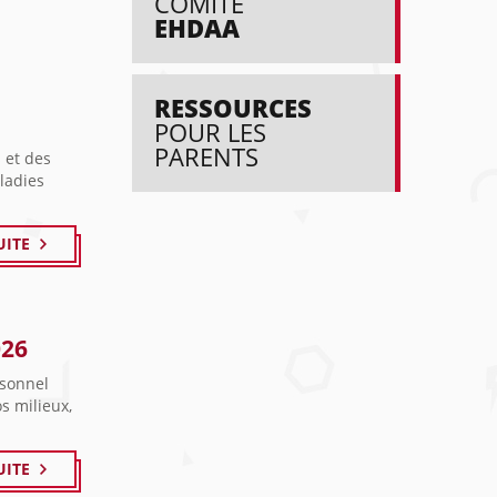
COMITÉ
EHDAA
RESSOURCES
POUR LES
PARENTS
 et des
ladies
UITE
026
rsonnel
s milieux,
UITE