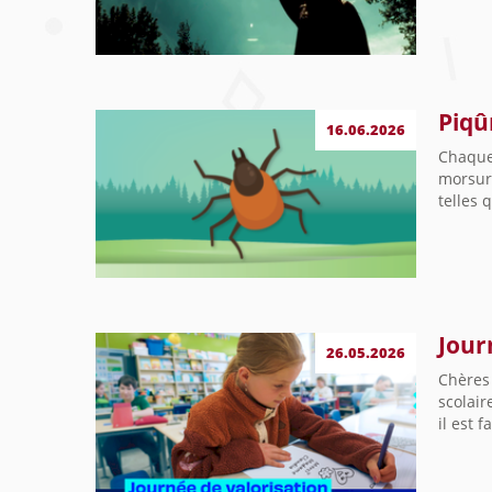
Piqû
16.06.2026
Chaque
morsur
telles 
Jour
26.05.2026
Chères 
scolair
il est 