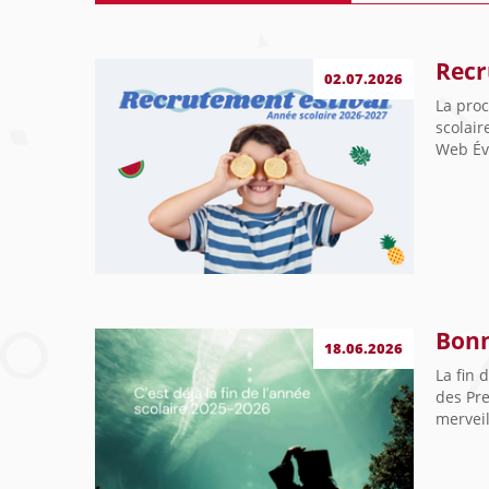
Recr
02.07.2026
La pro
scolair
Web Évé
Bonn
18.06.2026
La fin 
des Pr
merveil