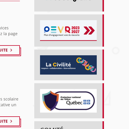
vices
ez la page
UITE
s scolaire
cative un
UITE