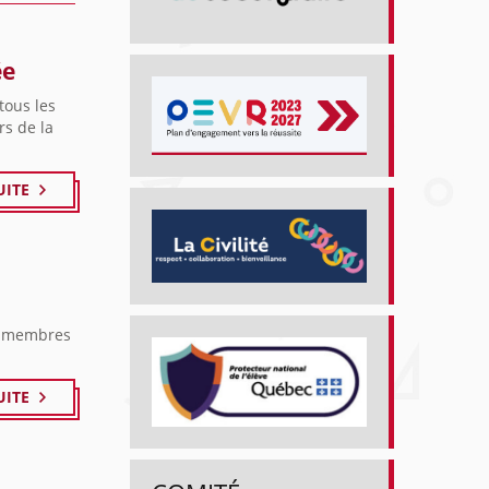
ée
tous les
rs de la
UITE
x membres
UITE