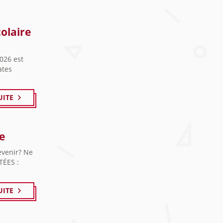
colaire
2026 est
ates
UITE
e
evenir? Ne
TÉES :
UITE