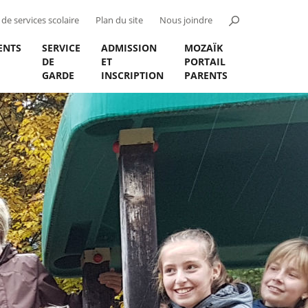
de services scolaire
Plan du site
Nous joindre
ENTS
SERVICE
ADMISSION
MOZAÏK
DE
ET
PORTAIL
GARDE
INSCRIPTION
PARENTS