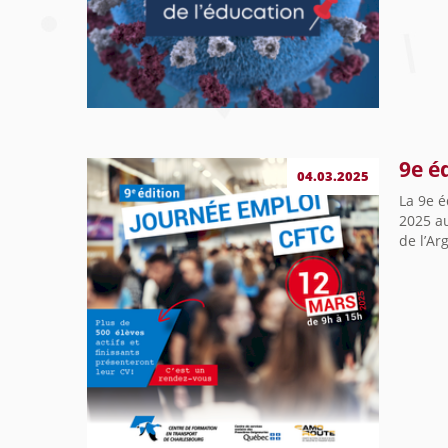
9e é
04.03.2025
La 9e é
2025 au
de l’Ar