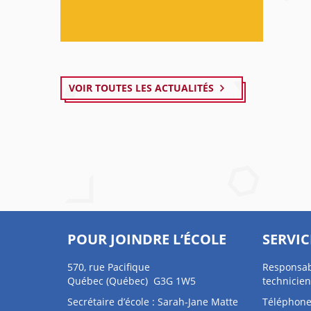
VOIR TOUTES LES ACTUALITÉS
POUR JOINDRE L’ÉCOLE
SERVIC
570, rue Pacifique
Responsab
Québec (Québec) G3G 1W5
technicien
Secrétaire d’école : Sarah-Jane Matte
Téléphone