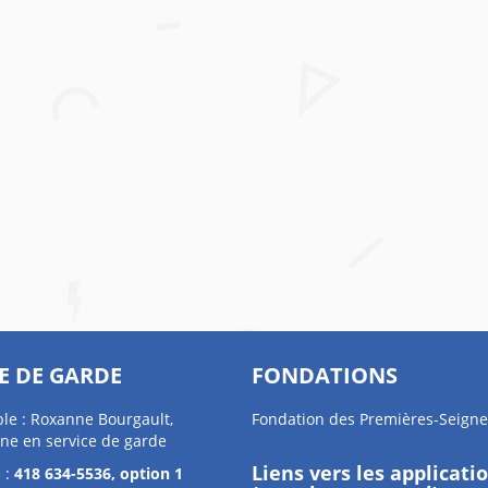
E DE GARDE
FONDATIONS
le : Roxanne Bourgault,
Fondation des Premières-Seigne
ne en service de garde
Liens vers les applicati
 :
418 634-5536, option 1