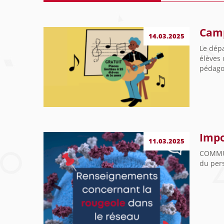
Camp
14.03.2025
Le dépa
élèves 
pédagog
Impo
11.03.2025
COMMUN
du per